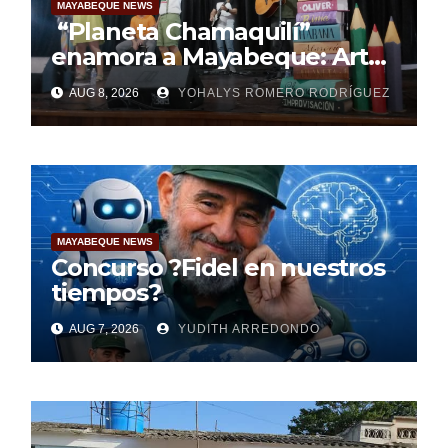
MAYABEQUE NEWS
“Planeta Chamaquilí”
enamora a Mayabeque: Arte,
poesía y amor en la Semana
AUG 8, 2026
YOHALYS ROMERO RODRÍGUEZ
Mundial de la Lactancia
Materna
MAYABEQUE NEWS
Concurso ?Fidel en nuestros
tiempos?
AUG 7, 2026
YUDITH ARREDONDO