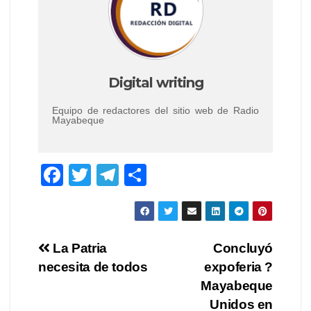
Digital writing
Equipo de redactores del sitio web de Radio
Mayabeque
F
T
T
S
a
wi
el
h
c
tt
e
ar
e
er
gr
e
Post
La Patria
Concluyó
b
a
necesita de todos
expoferia ?
navigation
o
m
Mayabeque
o
Unidos en