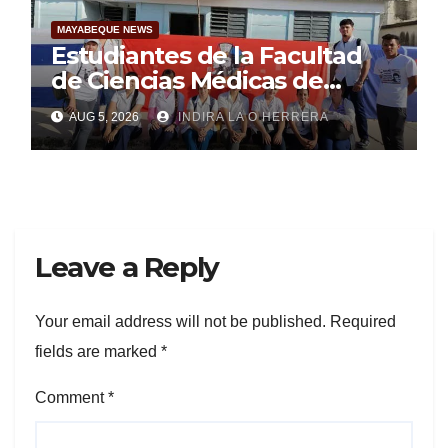
MAYABEQUE NEWS
Estudiantes de la Facultad
de Ciencias Médicas de
Mayabeque realizan
AUG 5, 2026
INDIRA LA O HERRERA
pesquisa
Leave a Reply
Your email address will not be published.
Required
fields are marked
*
Comment
*