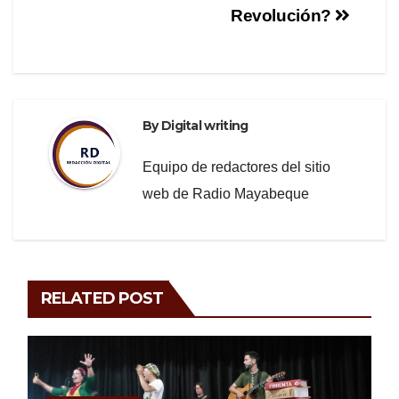
Revolución?
k
By
Digital writing
Equipo de redactores del sitio
web de Radio Mayabeque
RELATED POST