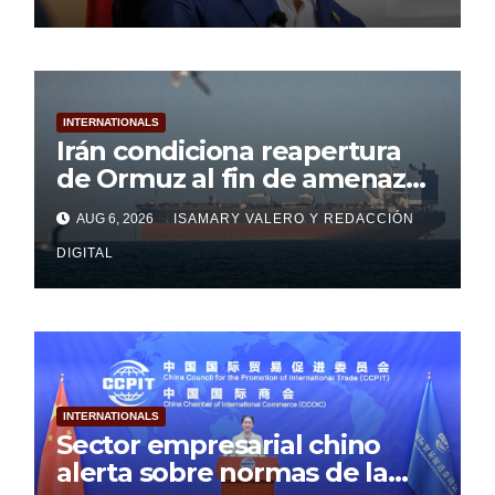
INTERNATIONALS
Irán condiciona reapertura
de Ormuz al fin de amenazas
de Estados Unidos
AUG 6, 2026
ISAMARY VALERO Y
REDACCIÓN
DIGITAL
INTERNATIONALS
Sector empresarial chino
alerta sobre normas de la