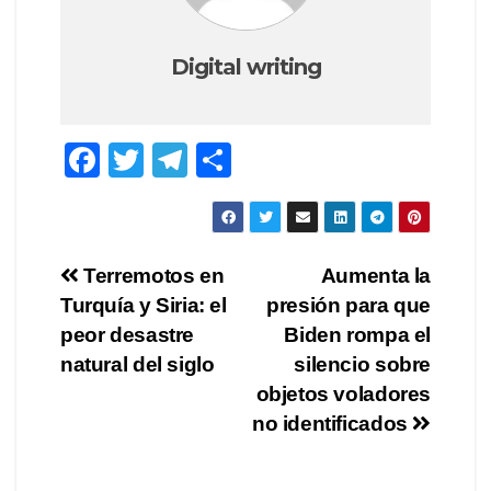
Digital writing
F
T
T
S
a
wi
el
h
c
tt
e
ar
e
er
gr
e
Post
Terremotos en
Aumenta la
b
a
Turquía y Siria: el
presión para que
navigation
o
m
peor desastre
Biden rompa el
o
natural del siglo
silencio sobre
objetos voladores
k
no identificados