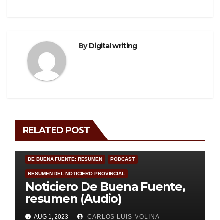
o
k
By
Digital writing
RELATED POST
DE BUENA FUENTE: RESUMEN
PODCAST
RESUMEN DEL NOTICIERO PROVINCIAL
Noticiero De Buena Fuente,
resumen (Audio)
AUG 1, 2023
CARLOS LUIS MOLINA