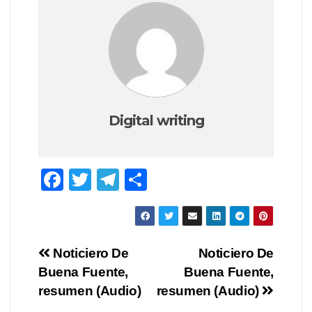
Digital writing
F
T
T
S
a
wi
el
h
c
tt
e
ar
e
er
gr
e
Post
Noticiero De
Noticiero De
b
a
Buena Fuente,
Buena Fuente,
navigation
o
m
resumen (Audio)
resumen (Audio)