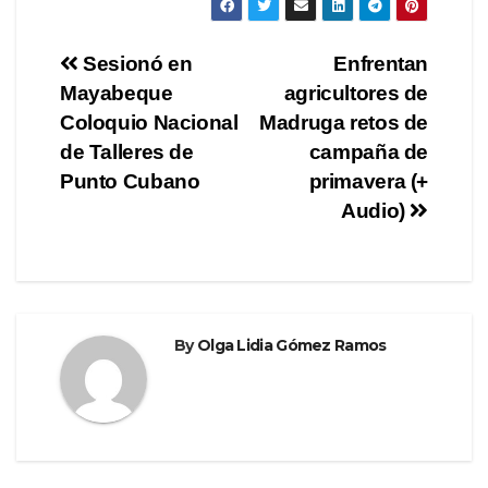
c
tt
e
ar
e
er
gr
e
Post
Sesionó en
Enfrentan
b
a
Mayabeque
agricultores de
navigation
o
m
Coloquio Nacional
Madruga retos de
o
de Talleres de
campaña de
Punto Cubano
primavera (+
k
Audio)
By
Olga Lidia Gómez Ramos