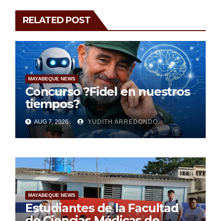
RELATED POST
MAYABEQUE NEWS
Concurso ?Fidel en nuestros
tiempos?
AUG 7, 2026
YUDITH ARREDONDO
MAYABEQUE NEWS
Estudiantes de la Facultad
de Ciencias Médicas de