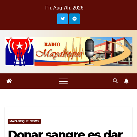
Skip
Fri. Aug 7th, 2026
to
content
MAYABEQUE NEWS
Donar sangre es dar