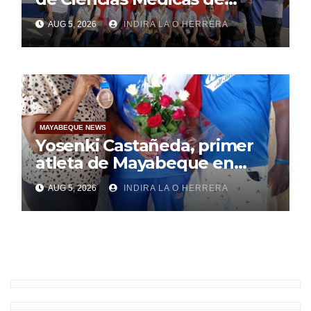
Mayabeque realizan
AUG 5, 2026
INDIRA LA O HERRERA
pesquisa
MAYABEQUE NEWS
Yosenki Castañeda, primer
atleta de Mayabeque en
subir al podio
AUG 5, 2026
INDIRA LA O HERRERA
centroamericano