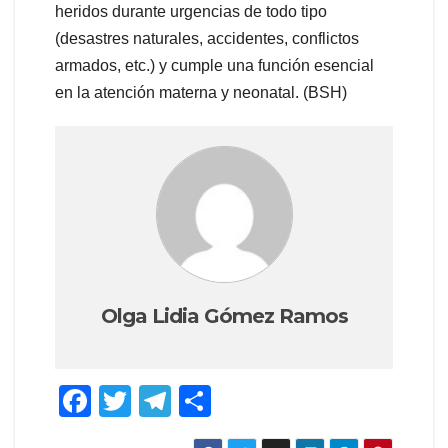
heridos durante urgencias de todo tipo
(desastres naturales, accidentes, conflictos
armados, etc.) y cumple una función esencial
en la atención materna y neonatal. (BSH)
Olga Lidia Gómez Ramos
F
T
T
S
a
wi
el
h