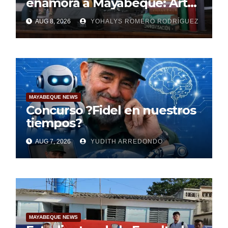
enamora a Mayabeque: Arte,
poesía y amor en la Semana
AUG 8, 2026
YOHALYS ROMERO RODRÍGUEZ
Mundial de la Lactancia
Materna
MAYABEQUE NEWS
Concurso ?Fidel en nuestros
tiempos?
AUG 7, 2026
YUDITH ARREDONDO
MAYABEQUE NEWS