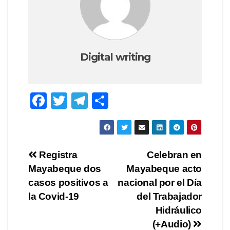
Digital writing
F
T
T
S
a
wi
el
h
c
tt
e
ar
e
er
gr
e
Post
Registra
Celebran en
b
a
Mayabeque dos
Mayabeque acto
navigation
o
m
casos positivos a
nacional por el Día
o
la Covid-19
del Trabajador
Hidráulico
k
(+Audio)