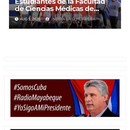
Estudiantes de la Facultad
de Ciencias Médicas de
Mayabeque realizan
AUG 5, 2026
INDIRA LA O HERRERA
pesquisa