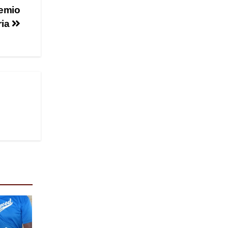
remio
ria