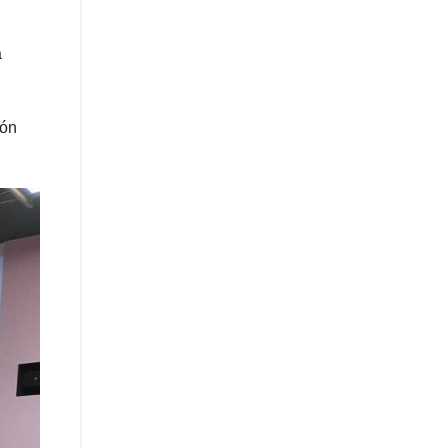
a
ión