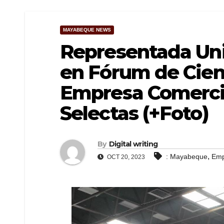
MAYABEQUE NEWS
Representada Un
en Fórum de Cienc
Empresa Comercia
Selectas (+Foto)
By
Digital writing
,
: Mayabeque
Emp
OCT 20, 2023