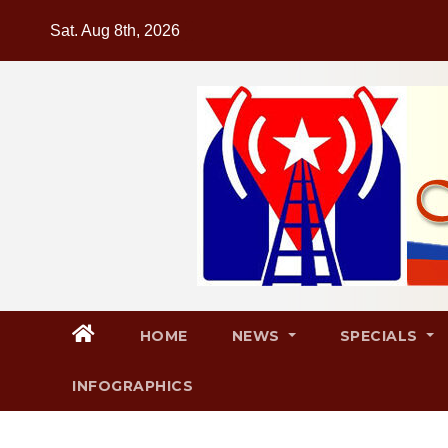
Skip
Sat. Aug 8th, 2026
to
content
HOME
NEWS
SPECIALS
INFOGRAPHICS