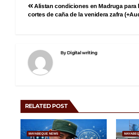
e
er
gr
e
Post
Alistan condiciones en Madruga para 
b
a
cortes de caña de la venidera zafra (+Au
navigation
o
m
o
k
By
Digital writing
RELATED POST
MAYABEQUE NEWS
MAYABEQ