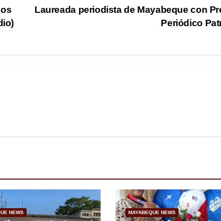
los
Laureada periodista de Mayabeque con P
dio)
Periódico Pat
UE NEWS
MAYABEQUE NEWS