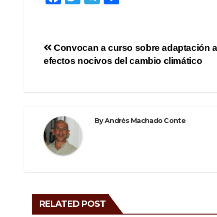
a
wi
el
h
c
tt
e
ar
e
er
gr
e
Post
Convocan a curso sobre adaptación a
b
a
efectos nocivos del cambio climático
navigation
o
m
o
k
By
Andrés Machado Conte
RELATED POST