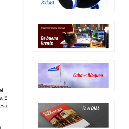
o
el
e. El
esa.
n