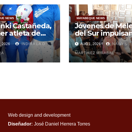
UE NEWS
MAYABEQUE NEWS
nki Castañeda,
Jóvenes de Melena
er atleta de
del Sur impulsan
abeque en
arte urbano
, 2026
INDIRA LA O
AUG 1, 2026
NAIVYS
r al podio
troamericano
RA
MARTÍNEZ MIRABAL
Web design and development
Diseñador:
José Daniel Herrera Torres