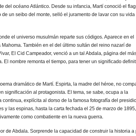
e del océano Atlántico. Desde su infancia, Martí conoció el flag
de un seibo del monte, selló el juramento de lavar con su vida 
donde el universo musulmán reparte sus códigos. Aparece en el
 Mahoma. También en el del último sultán del reino nazarí de
ivar, El Cid Campeador, venció a un tal Abdala, página del má
a. El nombre remonta el tiempo, para tener un significado definit
poema dramático de Martí. Espirta, la madre del héroe, no compa
en significación al protagonista. El tema, se sabe, ocupa a la
continua, explícita al dorso de la famosa fotografía del presidio
s y las espinas, hasta la carta fechada el 25 de marzo de 1895
nitivamente como combatiente en la nueva guerra.
ior de Abdala. Sorprende la capacidad de construir la historia a p