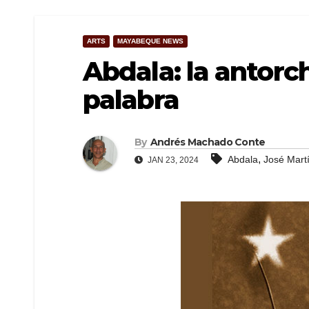
ARTS
MAYABEQUE NEWS
Abdala: la antorc
palabra
By
Andrés Machado Conte
,
Abdala
José Mart
JAN 23, 2024