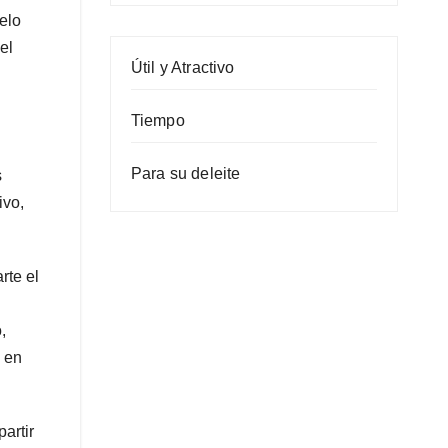
elo
el
Útil y Atractivo
Tiempo
Para su deleite
s
ivo,
rte el
,
, en
artir