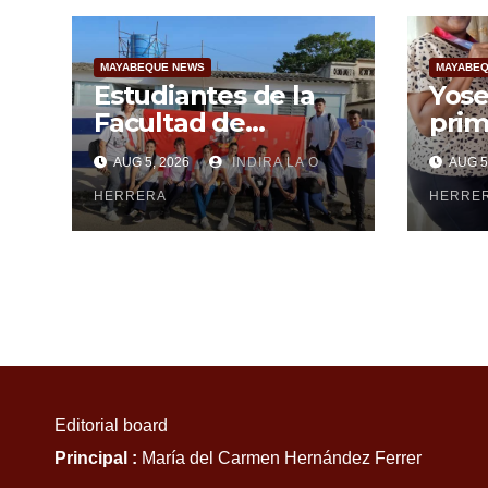
MAYABEQUE NEWS
MAYABEQ
Estudiantes de la
Yose
Facultad de
prim
Ciencias Médicas de
May
AUG 5, 2026
INDIRA LA O
AUG 5
Mayabeque realizan
subi
pesquisa
HERRERA
cen
HERRE
Editorial board
Principal :
María del Carmen Hernández Ferrer