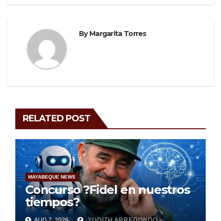
By
Margarita Torres
RELATED POST
MAYABEQUE NEWS
Concurso ?Fidel en nuestros
tiempos?
AUG 7, 2026
YUDITH ARREDONDO