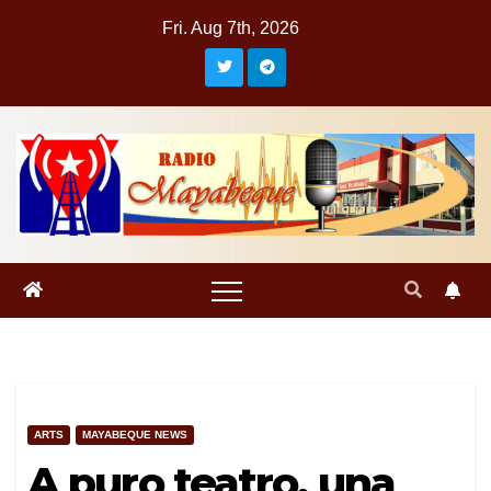
Skip
Fri. Aug 7th, 2026
to
content
ARTS
MAYABEQUE NEWS
A puro teatro, una