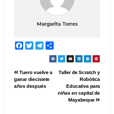
Margarita Torres
F
T
T
S
a
wi
el
h
c
tt
e
ar
e
er
gr
e
Post
Tuero vuelve a
Taller de Scratch y
b
a
ganar diecisiete
Robótica
navigation
o
m
años después
Educativa para
o
niñas en capital de
Mayabeque
k