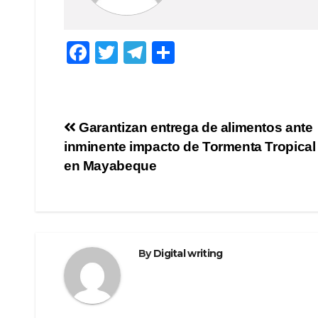
F
T
T
S
a
wi
el
h
c
tt
e
ar
e
er
gr
e
Post
Garantizan entrega de alimentos ante
b
a
inminente impacto de Tormenta Tropical
navigation
o
m
en Mayabeque
o
k
By
Digital writing