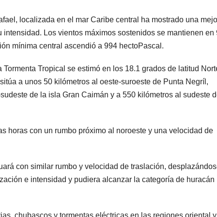
fael, localizada en el mar Caribe central ha mostrado una mejo
u intensidad. Los vientos máximos sostenidos se mantienen en
esión mínima central ascendió a 994 hectoPascal.
a Tormenta Tropical se estimó en los 18.1 grados de latitud Nort
 sitúa a unos 50 kilómetros al oeste-suroeste de Punta Negríl,
-sudeste de la isla Gran Caimán y a 550 kilómetros al sudeste 
as horas con un rumbo próximo al noroeste y una velocidad de
uará con similar rumbo y velocidad de traslación, desplazándos
ación e intensidad y pudiera alcanzar la categoría de huracán
ias, chubascos y tormentas eléctricas en las regiones oriental y