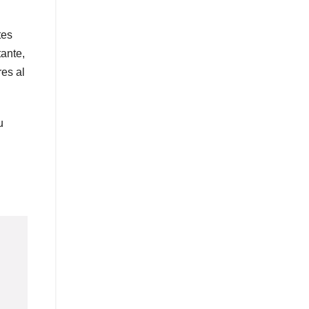
tes
tante,
res al
u