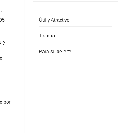
r
 95
Útil y Atractivo
Tiempo
e y
Para su deleite
de
e por