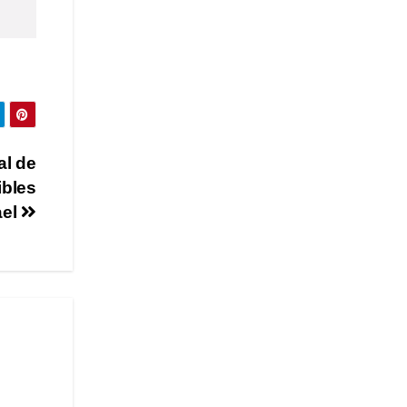
al de
ibles
ael