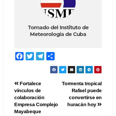
Tomado del Instituto de
Meteorología de Cuba
F
T
T
S
a
wi
el
h
c
tt
e
ar
e
er
gr
e
Post
Fortalece
Tormenta tropical
b
a
vínculos de
Rafael puede
navigation
o
m
colaboración
convertirse en
o
Empresa Complejo
huracán hoy
Mayabeque
k