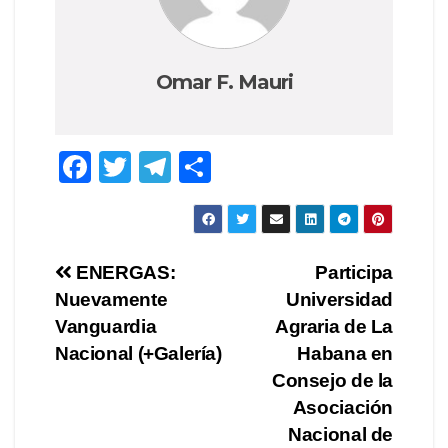
Omar F. Mauri
F
T
T
S
a
wi
el
h
c
tt
e
ar
e
er
gr
e
Post
ENERGAS:
Participa
b
a
Nuevamente
Universidad
navigation
o
m
Vanguardia
Agraria de La
o
Nacional (+Galería)
Habana en
Consejo de la
k
Asociación
Nacional de