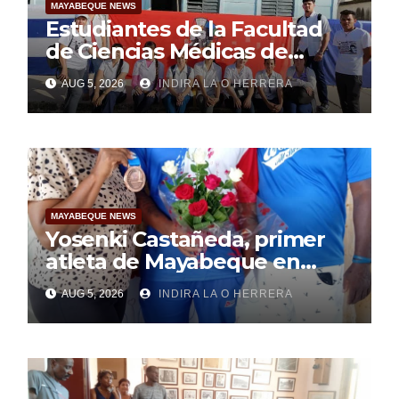
MAYABEQUE NEWS
Estudiantes de la Facultad
de Ciencias Médicas de
Mayabeque realizan
AUG 5, 2026
INDIRA LA O HERRERA
pesquisa
MAYABEQUE NEWS
Yosenki Castañeda, primer
atleta de Mayabeque en
subir al podio
AUG 5, 2026
INDIRA LA O HERRERA
centroamericano