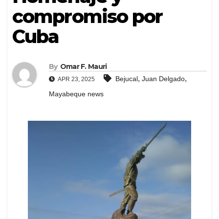
compromiso por
Cuba
By
Omar F. Mauri
,
,
Bejucal
Juan Delgado
APR 23, 2025
Mayabeque news