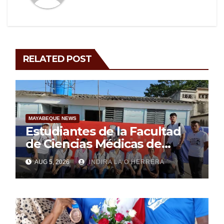
RELATED POST
MAYABEQUE NEWS
Estudiantes de la Facultad
de Ciencias Médicas de
Mayabeque realizan
AUG 5, 2026
INDIRA LA O HERRERA
pesquisa