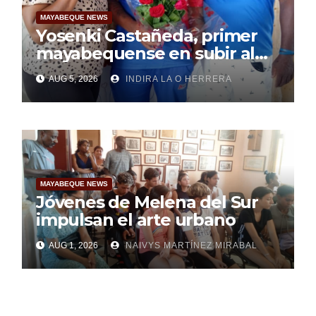
MAYABEQUE NEWS
Yosenki Castañeda, primer
mayabequense en subir al
podio centroamericano
AUG 5, 2026
INDIRA LA O HERRERA
MAYABEQUE NEWS
Jóvenes de Melena del Sur
impulsan el arte urbano
AUG 1, 2026
NAIVYS MARTÍNEZ MIRABAL