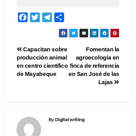
F
T
T
S
a
wi
el
h
c
tt
e
ar
e
er
gr
e
Post
Capacitan sobre
Fomentan la
b
a
producción animal
agroecología en
navigation
o
m
en centro científico
finca de referencia
o
de Mayabeque
en San José de las
Lajas
k
By
Digital writing