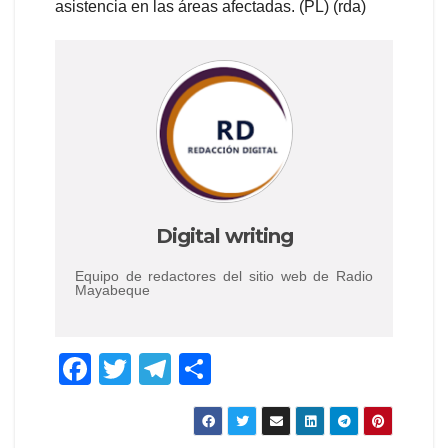
asistencia en las áreas afectadas. (PL) (rda)
Digital writing
Equipo de redactores del sitio web de Radio
Mayabeque
F
T
T
S
a
wi
el
h
c
tt
e
ar