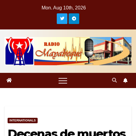
Skip
Mon. Aug 10th, 2026
to
content
INTERNATIONALS
Decenas de muertos