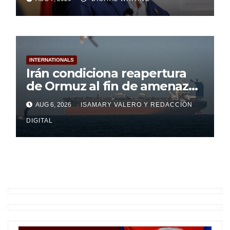
INTERNATIONALS
Irán condiciona reapertura
de Ormuz al fin de amenazas
de Estados Unidos
AUG 6, 2026
ISAMARY VALERO Y
REDACCIÓN
DIGITAL