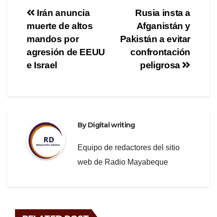
e
er
gr
e
Post
Irán anuncia
Rusia insta a
b
a
muerte de altos
Afganistán y
navigation
o
m
mandos por
Pakistán a evitar
o
agresión de EEUU
confrontación
e Israel
peligrosa
k
By
Digital writing
Equipo de redactores del sitio
web de Radio Mayabeque