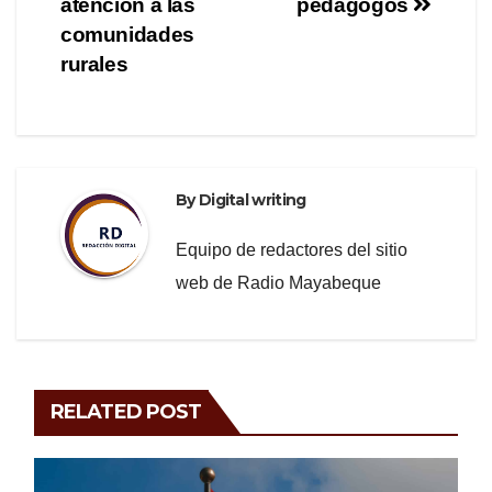
o
m
atención a las
pedagogos
o
comunidades
rurales
k
By
Digital writing
Equipo de redactores del sitio
web de Radio Mayabeque
RELATED POST