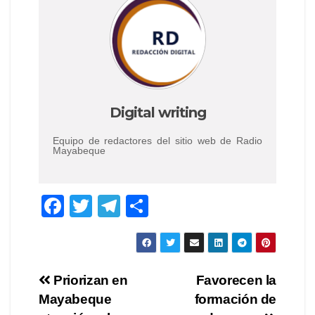
Digital writing
Equipo de redactores del sitio web de Radio
Mayabeque
F
T
T
S
a
wi
el
h
c
tt
e
ar
e
er
gr
e
Post
Priorizan en
Favorecen la
b
a
Mayabeque
formación de
navigation