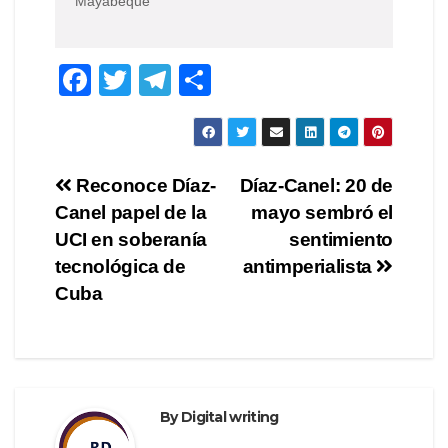
Mayabeque
F
T
T
S
a
wi
el
h
c
tt
e
ar
e
er
gr
e
Post
Reconoce Díaz-
Díaz-Canel: 20 de
b
a
Canel papel de la
mayo sembró el
navigation
o
m
UCI en soberanía
sentimiento
o
tecnológica de
antimperialista
Cuba
k
By
Digital writing