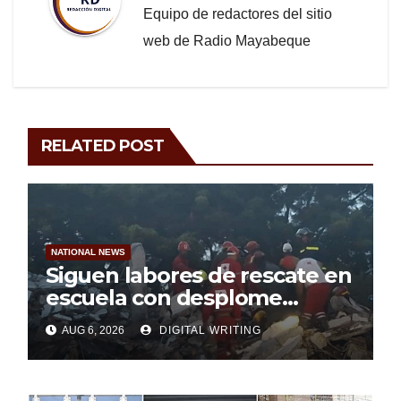
Equipo de redactores del sitio
web de Radio Mayabeque
RELATED POST
NATIONAL NEWS
Siguen labores de rescate en
escuela con desplome
parcial en Cuba
AUG 6, 2026
DIGITAL WRITING