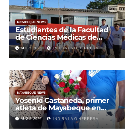
MAYABEQUE NEWS
Estudiantes de la Facultad
de Ciencias Médicas de
Mayabeque realizan
AUG 5, 2026
INDIRA LA O HERRERA
pesquisa
MAYABEQUE NEWS
Yosenki Castañeda, primer
atleta de Mayabeque en
subir al podio
AUG 5, 2026
INDIRA LA O HERRERA
centroamericano