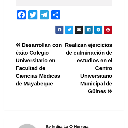
F
T
T
S
a
wi
el
h
c
tt
e
ar
e
er
gr
e
Post
Desarrollan con
Realizan ejercicios
b
a
éxito Colegio
de culminación de
navigation
o
m
Universitario en
estudios en el
o
Facultad de
Centro
Ciencias Médicas
Universitario
k
de Mayabeque
Municipal de
Güines
By
Indira La O Herrera