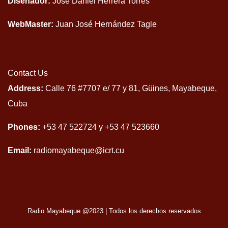
Diseñador:
José Daniel Herrera Torres
WebMaster:
Juan José Hernández Tagle
Contact Us
Address:
Calle 76 #7707 e/ 77 y 81, Güines, Mayabeque,
Cuba
Phones:
+53 47 522724 y +53 47 523660
Email:
radiomayabeque@icrt.cu
Radio Mayabeque @2023
|
Todos los derechos reservados