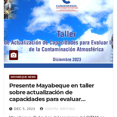
MAYABEQUE NEWS
Presente Mayabeque en taller
sobre actualización de
capacidades para evaluar
impactos de la contaminación
DEC 5, 2023
DIGITAL WRITING
atmosférica