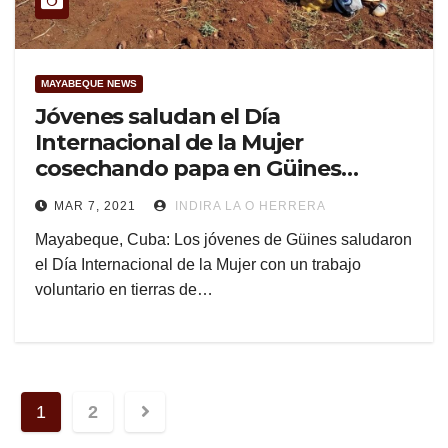
MAYABEQUE NEWS
Jóvenes saludan el Día
Internacional de la Mujer
cosechando papa en Güines
(Fotos, Galería)
MAR 7, 2021
INDIRA LA O HERRERA
Mayabeque, Cuba: Los jóvenes de Güines saludaron
el Día Internacional de la Mujer con un trabajo
voluntario en tierras de…
Posts
1
2