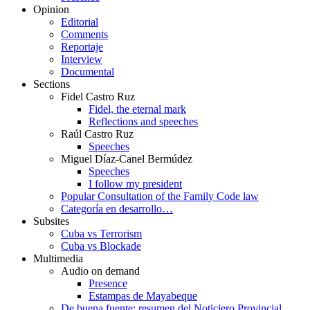
Opinion
Editorial
Comments
Reportaje
Interview
Documental
Sections
Fidel Castro Ruz
Fidel, the eternal mark
Reflections and speeches
Raúl Castro Ruz
Speeches
Miguel Díaz-Canel Bermúdez
Speeches
I follow my president
Popular Consultation of the Family Code law
Categoría en desarrollo…
Subsites
Cuba vs Terrorism
Cuba vs Blockade
Multimedia
Audio on demand
Presence
Estampas de Mayabeque
De buena fuente: resumen del Noticiero Provincial