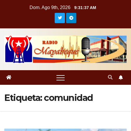
Saltar
Dom. Ago 9th, 2026
9:31:38 AM
al
contenido
Etiqueta:
comunidad