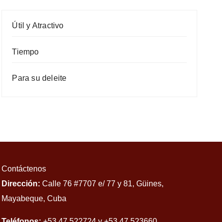
Útil y Atractivo
Tiempo
Para su deleite
Contáctenos
Dirección:
Calle 76 #7707 e/ 77 y 81, Güines,
Mayabeque, Cuba
Teléfonos:
+53 47 522724 y +53 47 523660