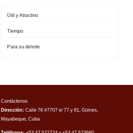
Útil y Atractivo
Tiempo
Para su deleite
Contáctenos
Dirección:
Calle 76 #7707 e/ 77 y 81, Güines,
Mayabeque, Cuba
Teléfonos:
+53 47 522724 y +53 47 523660