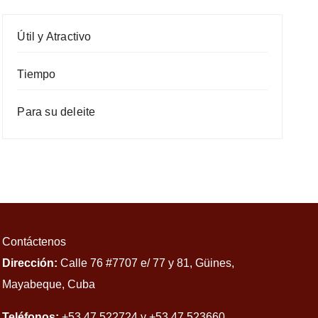
Útil y Atractivo
Tiempo
Para su deleite
Contáctenos
Dirección:
Calle 76 #7707 e/ 77 y 81, Güines,
Mayabeque, Cuba
Teléfonos:
+53 47 522724 y +53 47 523660