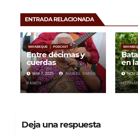
ENTRADA RELACIONADA
MAYABEQUE
PODCAST
MAYABE
Entre décimas y
Bata
cuerdas
en l
recu
MAY 7, 2025
MAIKEL SIMÓN
NOV 1
paso
RAMOS
Rafa
HERNÁN
Deja una respuesta