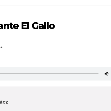
ante El Gallo
ue
Páez