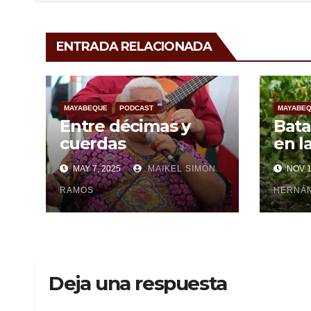
ENTRADA RELACIONADA
MAYABEQUE
PODCAST
MAYABE
Entre décimas y
Bata
cuerdas
en l
recu
MAY 7, 2025
MAIKEL SIMÓN
NOV 1
paso
RAMOS
Rafa
HERNÁN
Deja una respuesta