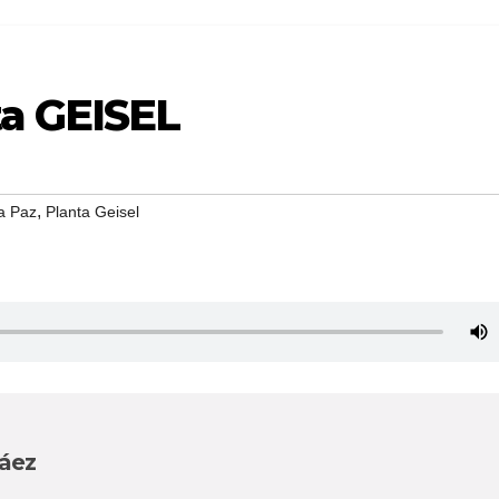
ta GEISEL
,
a Paz
Planta Geisel
Páez