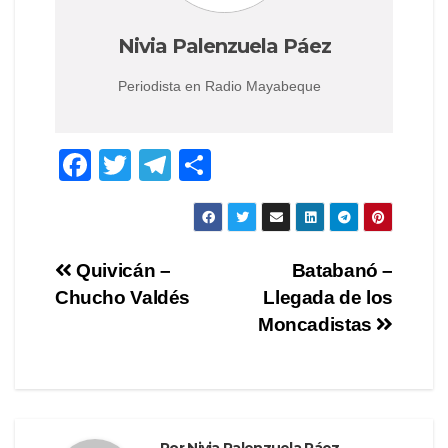
Nivia Palenzuela Páez
Periodista en Radio Mayabeque
F
T
T
C
a
wi
el
o
c
tt
e
m
e
er
gr
p
Navegación
Quivicán –
Batabanó –
b
a
ar
Chucho Valdés
Llegada de los
de
o
m
tir
Moncadistas
o
entradas
k