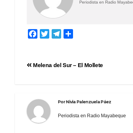
Periodista en Radio Mayab
F
T
T
C
a
wi
el
o
c
tt
e
m
e
er
gr
p
Navegación
Melena del Sur – El Mollete
b
a
ar
de
o
m
tir
o
entradas
k
Por
Nivia Palenzuela Páez
Periodista en Radio Mayabeque