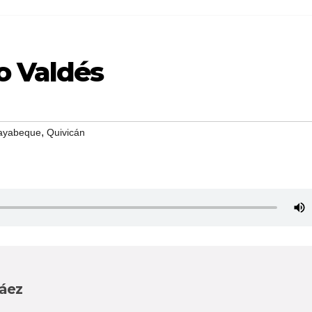
o Valdés
,
ayabeque
Quivicán
Páez