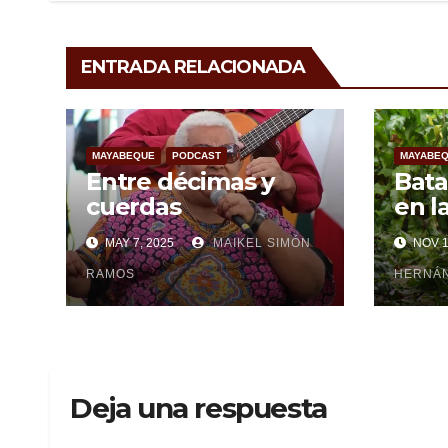
ENTRADA RELACIONADA
MAYABEQUE
PODCAST
MAYABE
Entre décimas y
Bata
cuerdas
en l
recu
MAY 7, 2025
MAIKEL SIMÓN
NOV 1
paso
RAMOS
Rafa
HERNÁN
Deja una respuesta