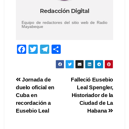
Redacción Digital
Equipo de redactores del sitio web de Radio
Mayabeque
F
T
T
C
a
wi
el
o
c
tt
e
m
e
er
gr
p
Navegación
Jornada de
Falleció Eusebio
b
a
ar
duelo oficial en
Leal Spengler,
de
o
m
tir
Cuba en
Historiador de la
o
entradas
recordación a
Ciudad de La
Eusebio Leal
Habana
k