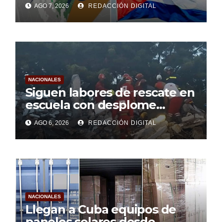
AGO 7, 2026
REDACCIÓN DIGITAL
NACIONALES
Siguen labores de rescate en
escuela con desplome
parcial en Cuba
AGO 6, 2026
REDACCIÓN DIGITAL
NACIONALES
Llegan a Cuba equipos de
paneles solares desde