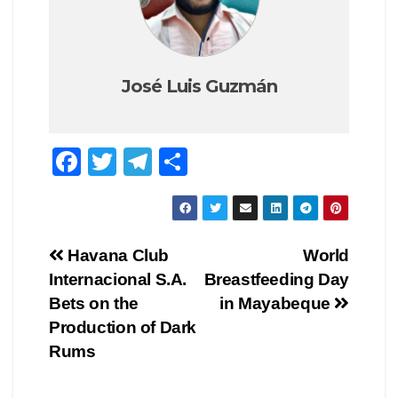
José Luis Guzmán
F
T
T
C
a
wi
el
o
c
tt
e
m
e
er
gr
p
Navegación
Havana Club
World
b
a
ar
Internacional S.A.
Breastfeeding Day
de
o
m
tir
Bets on the
in Mayabeque
o
entradas
Production of Dark
Rums
k