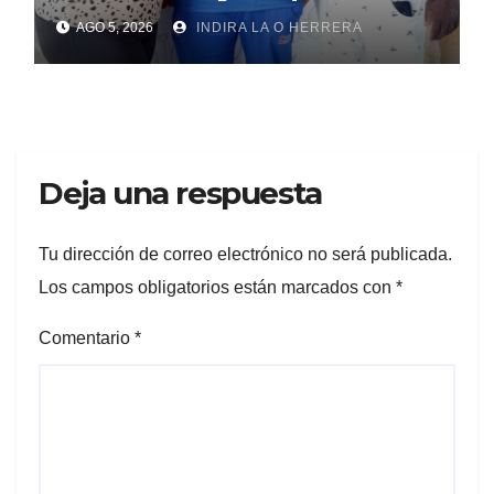
subir al podio
AGO 5, 2026
INDIRA LA O HERRERA
centroamericano
Deja una respuesta
Tu dirección de correo electrónico no será publicada.
Los campos obligatorios están marcados con
*
Comentario
*