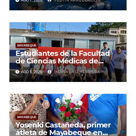
AGO 7, 2026
YUDITH ARREDONDO
MAYABEQUE
Estudiantes de la Facultad
de Ciencias Médicas de
Mayabeque realizan
AGO 5, 2026
INDIRA LA O HERRERA
pesquisa
MAYABEQUE
Yosenki Castañeda, primer
atleta de Mayabeque en