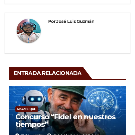
Por
José Luis Guzmán
ENTRADA RELACIONADA
MAYABEQUE
Concurso “Fidel en nuestros
tiempos”