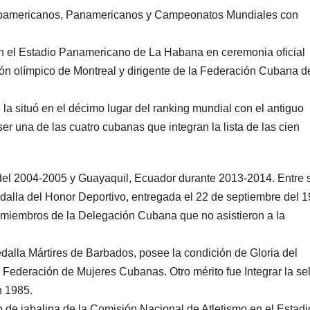
ntroamericanos, Panamericanos y Campeonatos Mundiales con
 en el Estadio Panamericano de La Habana en ceremonia oficial
ón olímpico de Montreal y dirigente de la Federación Cubana d
e la situó en el décimo lugar del ranking mundial con el antiguo
ser una de las cuatro cubanas que integran la lista de las cien
el 2004-2005 y Guayaquil, Ecuador durante 2013-2014. Entre 
alla del Honor Deportivo, entregada el 22 de septiembre del 
 miembros de la Delegación Cubana que no asistieron a la
dalla Mártires de Barbados, posee la condición de Gloria del
 Federación de Mujeres Cubanas. Otro mérito fue Integrar la se
n 1985.
 de jabalina de la Comisión Nacional de Atletismo en el Estadi