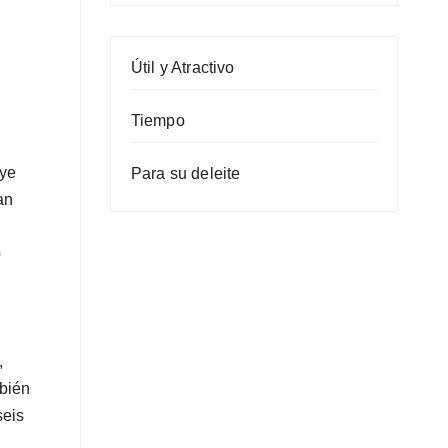
Útil y Atractivo
Tiempo
uye
Para su deleite
an
o
,
mbién
seis