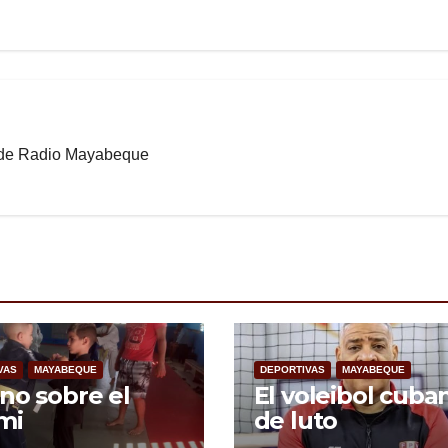
b de Radio Mayabeque
VAS
MAYABEQUE
DEPORTIVAS
MAYABEQUE
no sobre el
El voleibol cuba
mi
de luto