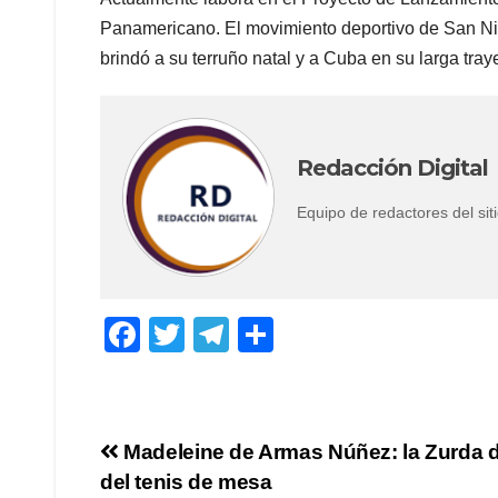
Panamericano. El movimiento deportivo de San Nico
brindó a su terruño natal y a Cuba en su larga tray
Redacción Digital
Equipo de redactores del s
F
T
T
C
a
wi
el
o
c
tt
e
m
e
er
gr
p
Navegación
Madeleine de Armas Núñez: la Zurda 
b
a
ar
del tenis de mesa