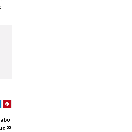
s
isbol
que