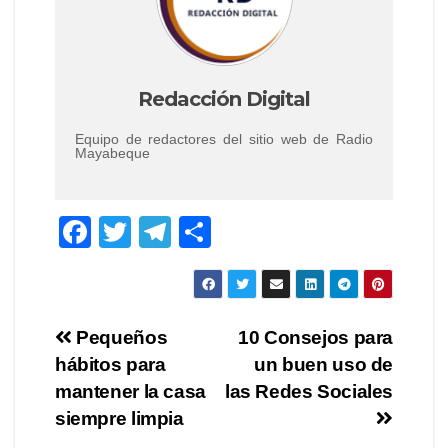
Redacción Digital
Equipo de redactores del sitio web de Radio
Mayabeque
F
T
T
C
a
wi
el
o
c
tt
e
m
e
er
gr
p
Navegación
Pequeños
10 Consejos para
b
a
ar
hábitos para
un buen uso de
de
o
m
tir
mantener la casa
las Redes Sociales
o
entradas
siempre limpia