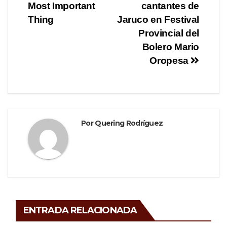
b
a
ar
Most Important
cantantes de
de
o
m
tir
Thing
Jaruco en Festival
o
entradas
Provincial del
Bolero Mario
k
Oropesa
Por
Quering Rodríguez
ENTRADA RELACIONADA