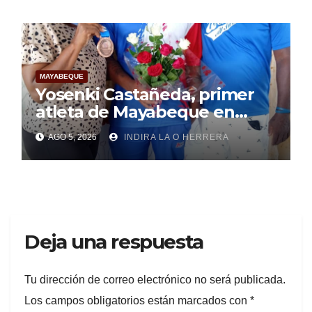
MAYABEQUE
Yosenki Castañeda, primer
atleta de Mayabeque en
subir al podio
AGO 5, 2026
INDIRA LA O HERRERA
centroamericano
Deja una respuesta
Tu dirección de correo electrónico no será publicada.
Los campos obligatorios están marcados con
*