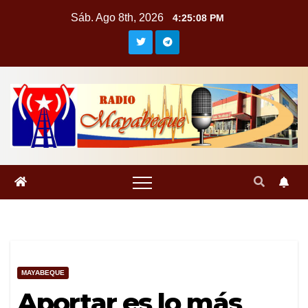
Saltar
Sáb. Ago 8th, 2026
4:25:09 PM
al
contenido
MAYABEQUE
Aportar es lo más