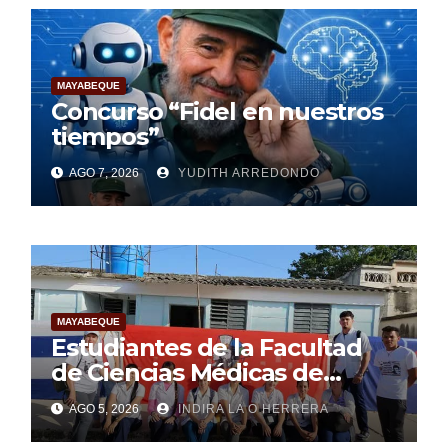
MAYABEQUE
Concurso “Fidel en nuestros
tiempos”
AGO 7, 2026
YUDITH ARREDONDO
MAYABEQUE
Estudiantes de la Facultad
de Ciencias Médicas de
Mayabeque realizan
AGO 5, 2026
INDIRA LA O HERRERA
pesquisa