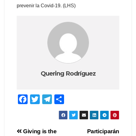
prevenir la Covid-19. (LHS)
Quering Rodríguez
F
T
T
C
a
wi
el
o
c
tt
e
m
e
er
gr
p
Navegación
Giving is the
Participarán