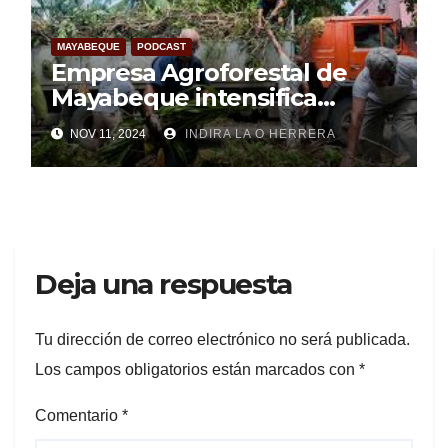
MAYABEQUE
PODCAST
Empresa Agroforestal de
Mayabeque intensifica
labores de recuperación
NOV 11, 2024
INDIRA LA O HERRERA
(+Audio)
Deja una respuesta
Tu dirección de correo electrónico no será publicada.
Los campos obligatorios están marcados con
*
Comentario
*