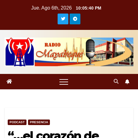
Saltar
Jue. Ago 6th, 2026
10:05:40 PM
al
contenido
PODCAST
PRESENCIA
“…el corazón de