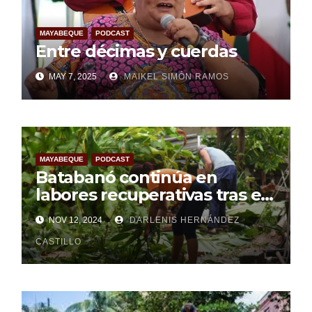
MAYABEQUE
PODCAST
Entre décimas y cuerdas
MAY 7, 2025
MAIKEL SIMÓN RAMOS
MAYABEQUE
PODCAST
Batabanó continúa en
labores recuperativas tras el
paso del huracán Rafael (+
NOV 12, 2024
DARLENIS HERNÁNDEZ
Audio)
CASTILLO