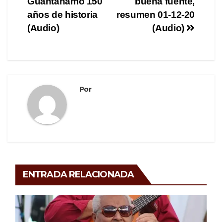
Guantánamo 150
buena fuente,
de
o
m
tir
años de historia
resumen 01-12-20
o
entradas
(Audio)
(Audio)
k
Por
ENTRADA RELACIONADA