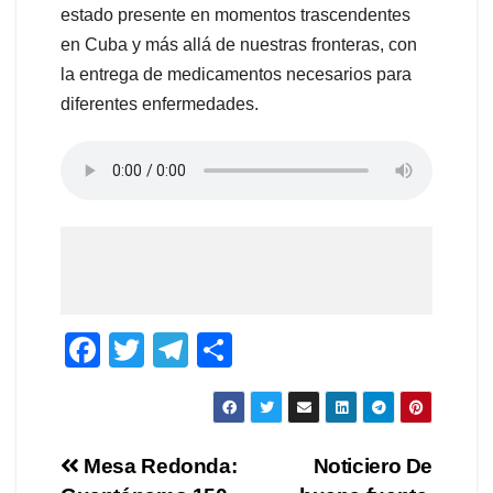
estado presente en momentos trascendentes
en Cuba y más allá de nuestras fronteras, con
la entrega de medicamentos necesarios para
diferentes enfermedades.
F
T
T
C
a
wi
el
o
c
tt
e
m
e
er
gr
p
Navegación
Mesa Redonda:
Noticiero De
b
a
ar