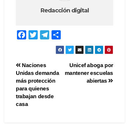
Redacción digital
F
T
T
C
a
wi
el
o
c
tt
e
m
e
er
gr
p
Navegación
Naciones
Unicef aboga por
b
a
ar
Unidas demanda
mantener escuelas
de
o
m
tir
más protección
abiertas
o
entradas
para quienes
trabajan desde
k
casa