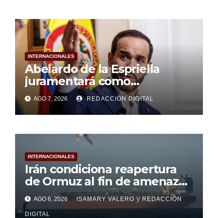
INTERNACIONALES
Abelardo de la Espriella
juramentará como
presidente de Colombia
AGO 7, 2026
REDACCIÓN DIGITAL
INTERNACIONALES
Irán condiciona reapertura
de Ormuz al fin de amenazas
de Estados Unidos
y
AGO 6, 2026
ISAMARY VALERO
REDACCIÓN
DIGITAL