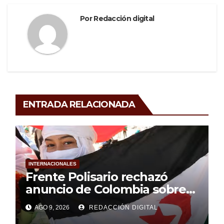
Por
Redacción digital
ENTRADA RELACIONADA
INTERNACIONALES
Frente Polisario rechazó
anuncio de Colombia sobre
Sáhara Occidental
AGO 9, 2026
REDACCIÓN DIGITAL