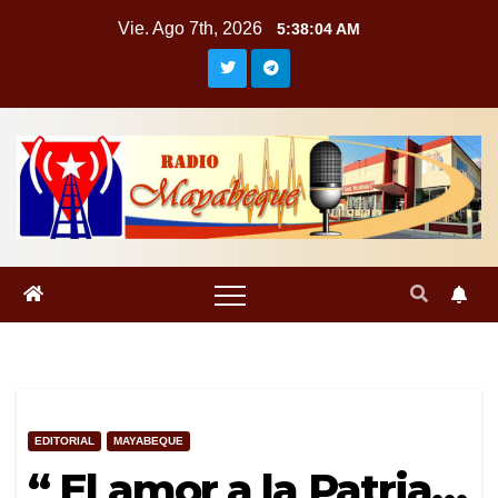
Saltar
Vie. Ago 7th, 2026
5:38:05 AM
al
contenido
EDITORIAL
MAYABEQUE
“ El amor a la Patria…