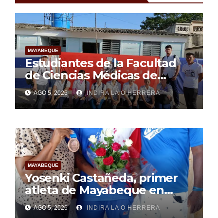
MAYABEQUE
Estudiantes de la Facultad
de Ciencias Médicas de
Mayabeque realizan
AGO 5, 2026
INDIRA LA O HERRERA
pesquisa
MAYABEQUE
Yosenki Castañeda, primer
atleta de Mayabeque en
subir al podio
AGO 5, 2026
INDIRA LA O HERRERA
centroamericano