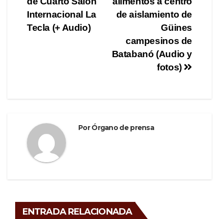
de Cuarto Salón
alimentos a centro
de
o
m
tir
Internacional La
de aislamiento de
o
entradas
Tecla (+ Audio)
Güines
campesinos de
k
Batabanó (Audio y
fotos)
Por
Órgano de prensa
ENTRADA RELACIONADA