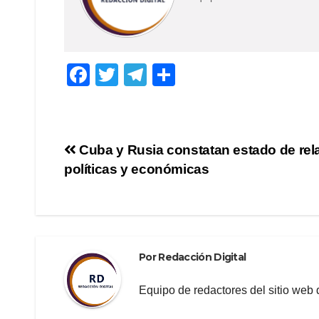
F
T
T
C
a
wi
el
o
c
tt
e
m
e
er
gr
p
Navegación
Cuba y Rusia constatan estado de rel
b
a
ar
políticas y económicas
de
o
m
tir
o
entradas
k
Por
Redacción Digital
Equipo de redactores del sitio we