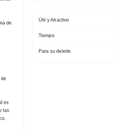
Útil y Atractivo
ama de
Tiempo
Para su deleite
 de
ad es
r las
co.