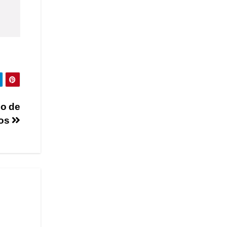
eo de
dos