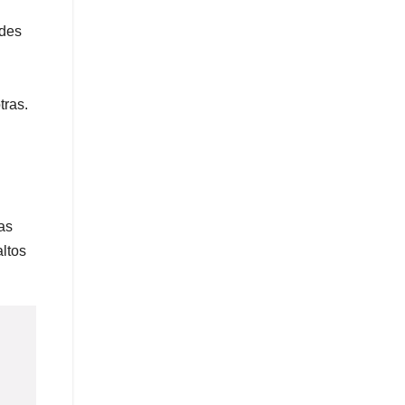
ades
tras.
as
ltos