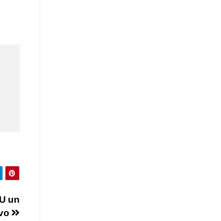
NU un
ivo