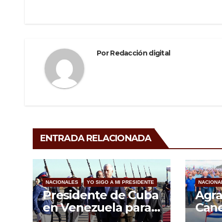
de
o
m
tir
o
entradas
k
Por
Redacción digital
ENTRADA RELACIONADA
NACIONALES
YO SIGO A MI PRESIDENTE
NACIONA
Presidente de Cuba
Agra
en Venezuela para
Cane
toma de posesión
uná