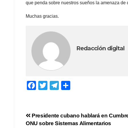
que penda sobre nuestros sueños la amenaza de d
Muchas gracias.
Redacción digital
F
T
T
C
a
wi
el
o
c
tt
e
m
e
er
gr
p
Navegación
Presidente cubano hablará en Cumbre
b
a
ar
ONU sobre Sistemas Alimentarios