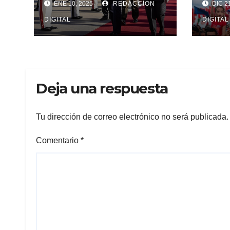
ENE 10, 2025
REDACCIÓN
DIC 21
de Maduro
cont
DIGITAL
EEU
DIGITAL
Deja una respuesta
Tu dirección de correo electrónico no será publicada.
Comentario
*