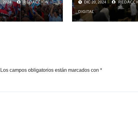
, 2024
REDACCIÓN
DIC 20, 2024
REDACCI
ra bloqueo
Parlamento de
U
Cuba
DIGITAL
Los campos obligatorios están marcados con
*