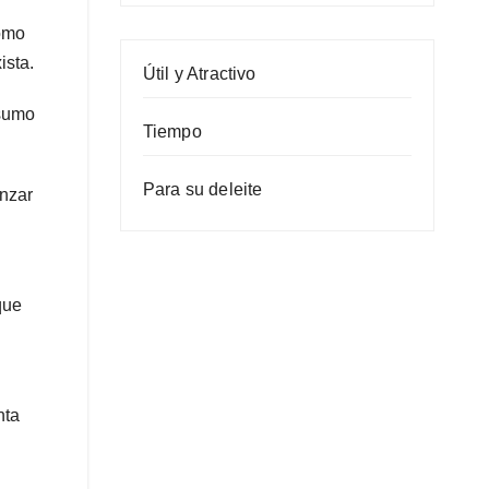
como
ista.
Útil y Atractivo
nsumo
Tiempo
Para su deleite
anzar
que
nta