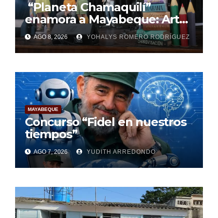
“Planeta Chamaquilí”
enamora a Mayabeque: Arte,
poesía y amor en la Semana
AGO 8, 2026
YOHALYS ROMERO RODRÍGUEZ
Mundial de la Lactancia
Materna
MAYABEQUE
Concurso “Fidel en nuestros
tiempos”
AGO 7, 2026
YUDITH ARREDONDO