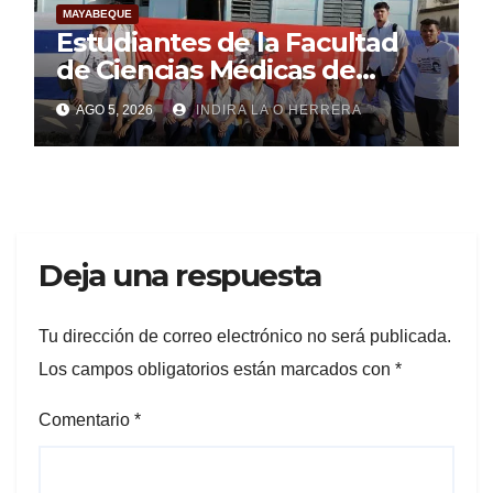
MAYABEQUE
Estudiantes de la Facultad
de Ciencias Médicas de
Mayabeque realizan
AGO 5, 2026
INDIRA LA O HERRERA
pesquisa
Deja una respuesta
Tu dirección de correo electrónico no será publicada.
Los campos obligatorios están marcados con
*
Comentario
*