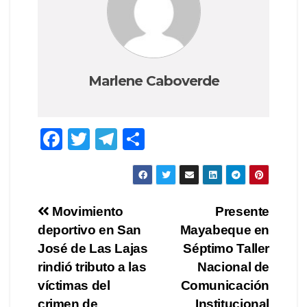
Marlene Caboverde
F
T
T
C
a
wi
el
o
c
tt
e
m
e
er
gr
p
Navegación
Movimiento
Presente
b
a
ar
deportivo en San
Mayabeque en
de
o
m
tir
José de Las Lajas
Séptimo Taller
o
entradas
rindió tributo a las
Nacional de
víctimas del
Comunicación
k
crimen de
Institucional