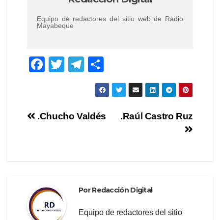
Equipo de redactores del sitio web de Radio
Mayabeque
F
T
T
C
a
wi
el
o
c
tt
e
m
e
er
gr
p
Navegación
.Chucho Valdés
.Raúl Castro Ruz
b
a
ar
de
o
m
tir
o
entradas
k
Por
Redacción Digital
Equipo de redactores del sitio