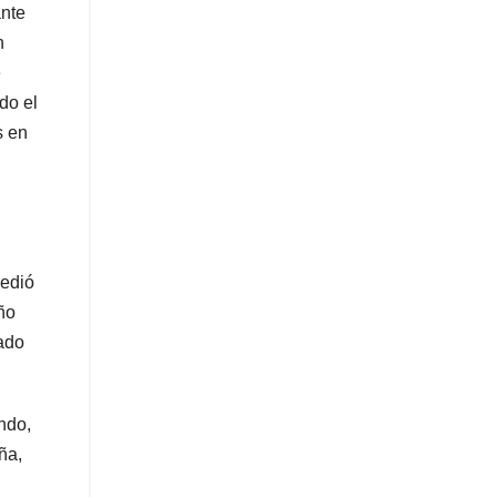
ante
n
e
do el
s en
cedió
ño
rado
ndo,
ña,