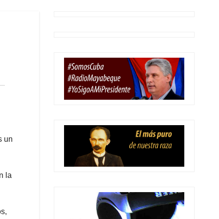
s un
n la
s,