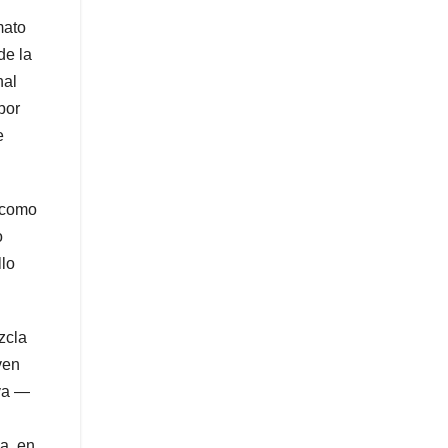
mato
de la
nal
bor
e
o como
o
llo
zcla
ven
ya —
a, en