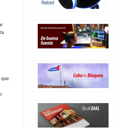
ar
la
s que
o