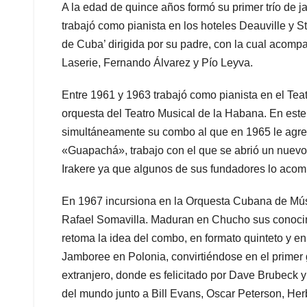
A la edad de quince años formó su primer trío de 
trabajó como pianista en los hoteles Deauville y 
de Cuba’ dirigida por su padre, con la cual aco
Laserie, Fernando Álvarez y Pío Leyva.
Entre 1961 y 1963 trabajó como pianista en el Teat
orquesta del Teatro Musical de la Habana. En est
simultáneamente su combo al que en 1965 le agr
«Guapachá», trabajo con el que se abrió un nuev
Irakere ya que algunos de sus fundadores lo aco
En 1967 incursiona en la Orquesta Cubana de Mús
Rafael Somavilla. Maduran en Chucho sus conocim
retoma la idea del combo, en formato quinteto y e
Jamboree en Polonia, convirtiéndose en el primer 
extranjero, donde es felicitado por Dave Brubeck y
del mundo junto a Bill Evans, Oscar Peterson, He