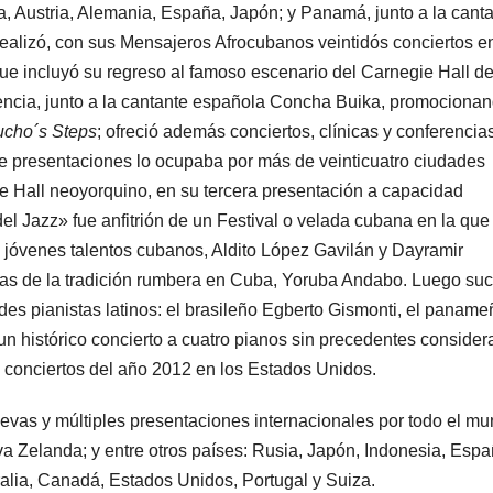
a, Austria, Alemania, España, Japón; y Panamá, junto a la cant
alizó, con sus Mensajeros Afrocubanos veintidós conciertos e
que incluyó su regreso al famoso escenario del Carnegie Hall d
encia, junto a la cantante española Concha Buika, promocionan
cho´s Steps
; ofreció además conciertos, clínicas y conferencia
 de presentaciones lo ocupaba por más de veinticuatro ciudades
e Hall neoyorquino, en su tercera presentación a capacidad
 Jazz» fue anfitrión de un Festival o velada cubana en la que
s jóvenes talentos cubanos, Aldito López Gavilán y Dayramir
as de la tradición rumbera en Cuba, Yoruba Andabo. Luego su
des pianistas latinos: el brasileño Egberto Gismonti, el paname
n histórico concierto a cuatro pianos sin precedentes conside
conciertos del año 2012 en los Estados Unidos.
vas y múltiples presentaciones internacionales por todo el mu
a Zelanda; y entre otros países: Rusia, Japón, Indonesia, Espa
stralia, Canadá, Estados Unidos, Portugal y Suiza.