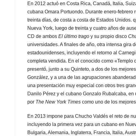
En 2012 actuó en Costa Rica, Canadá, Italia, Suiz
cubana Omara Portuondo. Durante enero-febrero re
treinta días, de costa a costa de Estados Unidos. 
Nueva York, luego de treinta y cuatro años de aus
CD de ambos
El último trago
y su propio disco
Chu
universidades. A finales de año, otra intensa gira
estadounidenses, incluyendo el retorno al Carnegi
completa vendida. En el conocido como «Templo del
presentó, junto a su Quinteto, a dos de los mejore
González, y a una de las agrupaciones abanderad
una presentación muy especial con otros tres gran
Danilo Pérez y el cubano Gonzalo Rubalcaba, en u
por
The New York Times
como uno de los mejores 
En 2013 impone para Chucho Valdés el reto de nue
incluyendo la primera vez para un cubano en Nuev
Bulgaria, Alemania, Inglaterra, Francia, Italia, Au