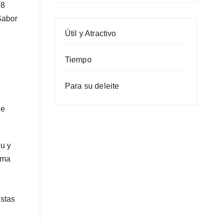
58
Sabor
Útil y Atractivo
Tiempo
Para su deleite
de
u y
sma
istas