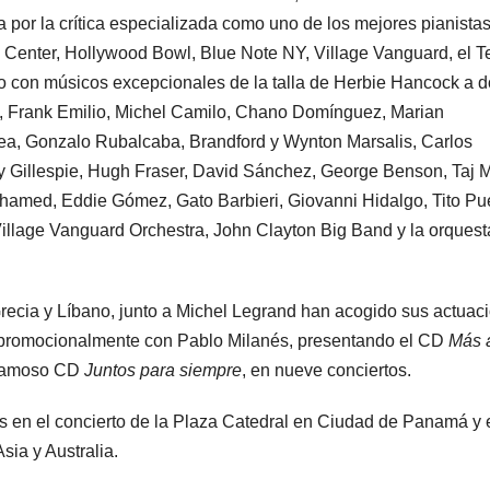
da por la crítica especializada como uno de los mejores pianistas
 Center, Hollywood Bowl, Blue Note NY, Village Vanguard, el T
do con músicos excepcionales de la talla de Herbie Hancock a 
nd, Frank Emilio, Michel Camilo, Chano Domínguez, Marian
rea, Gonzalo Rubalcaba, Brandford y Wynton Marsalis, Carlos
y Gillespie, Hugh Fraser, David Sánchez, George Benson, Taj 
hamed, Eddie Gómez, Gato Barbieri, Giovanni Hidalgo, Tito Pu
Village Vanguard Orchestra, John Clayton Big Band y la orquest
Grecia y Líbano, junto a Michel Legrand han acogido sus actuac
o promocionalmente con Pablo Milanés, presentando el CD
Más a
 famoso CD
Juntos para siempre
, en nueve conciertos.
 en el concierto de la Plaza Catedral en Ciudad de Panamá y 
ia y Australia.