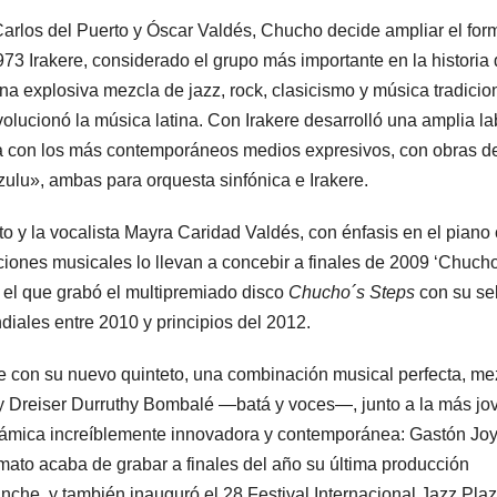
arlos del Puerto y Óscar Valdés, Chucho decide ampliar el for
73 Irakere, considerado el grupo más importante en la historia 
a explosiva mezcla de jazz, rock, clasicismo y música tradicio
lucionó la música latina. Con Irakere desarrolló una amplia la
ca con los más contemporáneos medios expresivos, con obras d
lu», ambas para orquesta sinfónica e Irakere.
o y la vocalista Mayra Caridad Valdés, con énfasis en el pian
ciones musicales lo llevan a concebir a finales de 2009 ‘Chuch
 el que grabó el multipremiado disco
Chucho´s Steps
con su se
diales entre 2010 y principios del 2012.
 con su nuevo quinteto, una combinación musical perfecta, me
y Dreiser Durruthy Bombalé —batá y voces—, junto a la más jo
námica increíblemente innovadora y contemporánea: Gastón Jo
to acaba de grabar a finales del año su última producción
nche, y también inauguró el 28 Festival Internacional Jazz Plaz