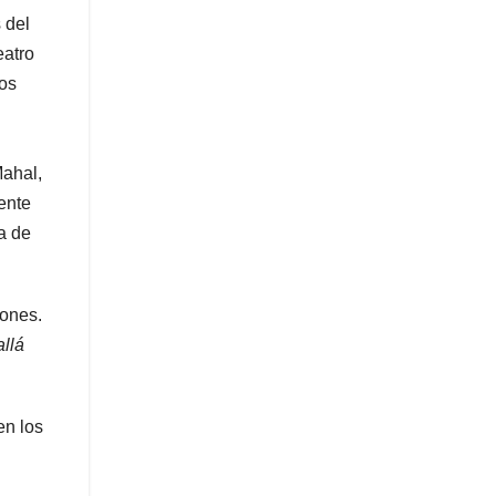
 del
eatro
dos
Mahal,
ente
a de
iones.
llá
en los