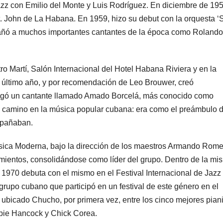
jazz con Emilio del Monte y Luis Rodríguez. En diciembre de 19
St. John de La Habana. En 1959, hizo su debut con la orquesta ‘
mpañó a muchos importantes cantantes de la época como Rolando
ro Martí, Salón Internacional del Hotel Habana Riviera y en la
e último año, y por recomendación de Leo Brouwer, creó
egó un cantante llamado Amado Borcelá, más conocido como
o camino en la música popular cubana: era como el preámbulo 
mpañaban.
ica Moderna, bajo la dirección de los maestros Armando Rome
ientos, consolidándose como líder del grupo. Dentro de la mi
n 1970 debuta con el mismo en el Festival Internacional de Jazz
grupo cubano que participó en un festival de este género en el
 ubicado Chucho, por primera vez, entre los cinco mejores pian
rbie Hancock y Chick Corea.