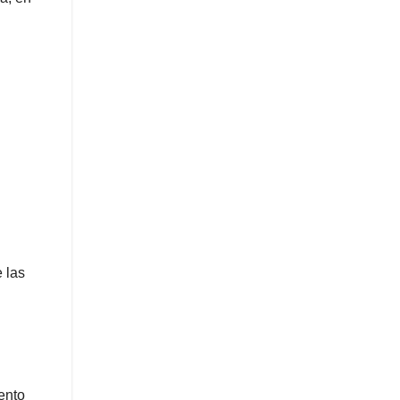
 las
ento