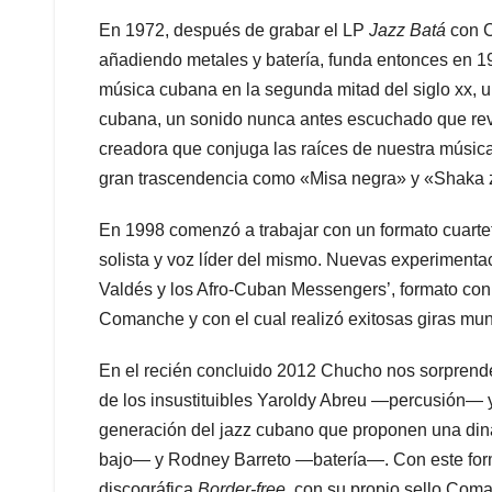
En 1972, después de grabar el LP
Jazz Batá
con C
añadiendo metales y batería, funda entonces en 19
música cubana en la segunda mitad del siglo xx, un
cubana, un sonido nunca antes escuchado que revo
creadora que conjuga las raíces de nuestra músi
gran trascendencia como «Misa negra» y «Shaka zu
En 1998 comenzó a trabajar con un formato cuartet
solista y voz líder del mismo. Nuevas experimenta
Valdés y los Afro-Cuban Messengers’, formato con
Comanche y con el cual realizó exitosas giras mun
En el recién concluido 2012 Chucho nos sorprende
de los insustituibles Yaroldy Abreu —percusión— 
generación del jazz cubano que proponen una di
bajo— y Rodney Barreto —batería—. Con este forma
discográfica
Border-free
, con su propio sello Coma