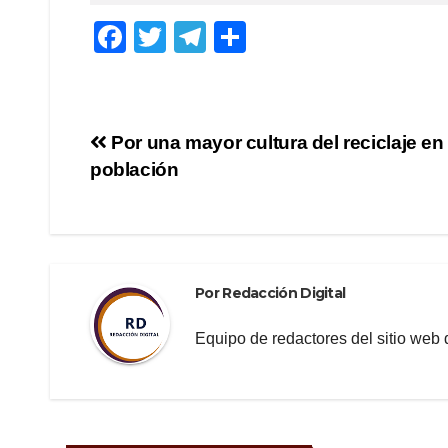
F
T
T
C
a
wi
el
o
c
tt
e
m
e
er
gr
p
Navegación
Por una mayor cultura del reciclaje en 
b
a
ar
población
de
o
m
tir
o
entradas
k
Por
Redacción Digital
Equipo de redactores del sitio we