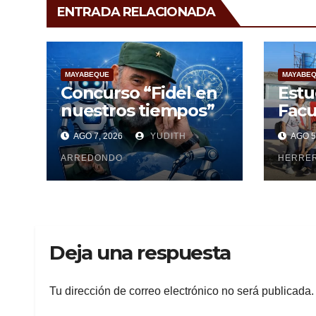
ENTRADA RELACIONADA
MAYABEQUE
MAYABE
Concurso “Fidel en
Estu
nuestros tiempos”
Facu
Cien
AGO 7, 2026
YUDITH
AGO 5
Maya
ARREDONDO
pesq
HERRE
Deja una respuesta
Tu dirección de correo electrónico no será publicada.