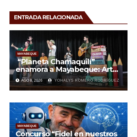
ENTRADA RELACIONADA
MAYABEQUE
“Planeta Chamaquilí”
enamora a Mayabeque: Arte,
poesía y amor en la Semana
AGO 8, 2026
YOHALYS ROMERO RODRÍGUEZ
Mundial de la Lactancia
Materna
MAYABEQUE
Concurso “Fidel en nuestros