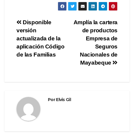
a
wi
el
o
c
tt
e
m
e
er
gr
p
Navegación
Disponible
Amplía la cartera
b
a
ar
versión
de productos
de
o
m
tir
actualizada de la
Empresa de
o
entradas
aplicación Código
Seguros
de las Familias
Nacionales de
k
Mayabeque
Por
Elvis Gil