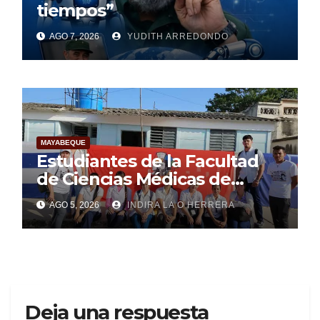
tiempos”
AGO 7, 2026
YUDITH ARREDONDO
MAYABEQUE
Estudiantes de la Facultad
de Ciencias Médicas de
Mayabeque realizan
AGO 5, 2026
INDIRA LA O HERRERA
pesquisa
Deja una respuesta