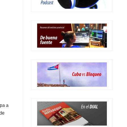
mpa a
 de