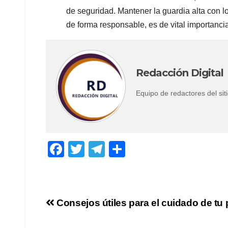
de seguridad. Mantener la guardia alta con 
de forma responsable, es de vital importancia 
Redacción Digital
Equipo de redactores del s
F
T
T
C
a
wi
el
o
c
tt
e
m
e
er
gr
p
Navegación
Consejos útiles para el cuidado de tu p
b
a
ar
de