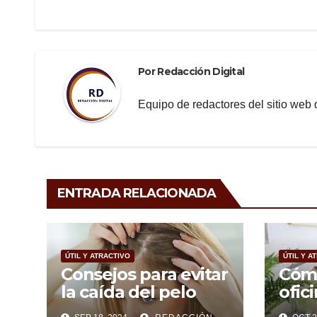
o
m
tir
o
entradas
k
Por
Redacción Digital
Equipo de redactores del sitio we
ENTRADA RELACIONADA
ÚTIL Y ATRACTIVO
ÚTIL Y A
Consejos para evitar
Cómo
la caída del pelo
ofic