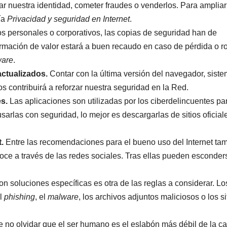
r nuestra identidad, cometer fraudes o venderlos. Para ampliar
ía
Privacidad y seguridad en Internet
.
s personales o corporativos, las copias de seguridad han de
formación de valor estará a buen recaudo en caso de pérdida o r
are
.
actualizados.
Contar con la última versión del navegador, sist
s contribuirá a reforzar nuestra seguridad en la Red.
s.
Las aplicaciones son utilizadas por los ciberdelincuentes pa
usarlas con seguridad, lo mejor es descargarlas de sitios oficial
.
Entre las recomendaciones para el bueno uso del Internet ta
oce a través de las redes sociales. Tras ellas pueden esconder
n soluciones específicas es otra de las reglas a considerar. Lo
el
phishing
, el
malware
, los archivos adjuntos maliciosos o los si
e no olvidar que el ser humano es el eslabón más débil de la c