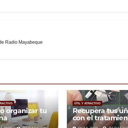
b de Radio Mayabeque
TRACTIVO
ÚTIL Y ATRACTIVO
 organizar tu
Recupera tus uñ
ina
con el tratamien
para uñas mordi