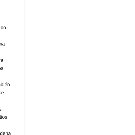
obo
ema
ra
es
mbién
se
s
tios
adena