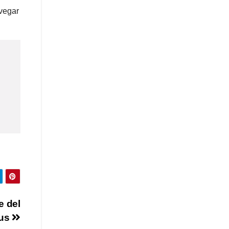
avegar
e del
rus