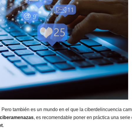
. Pero también es un mundo en el que la ciberdelincuencia ca
ciberamenazas
, es recomendable poner en práctica una serie
et
.