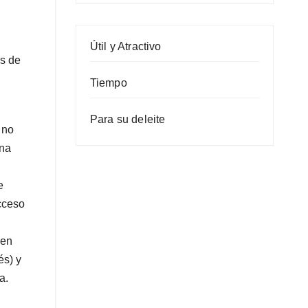
Útil y Atractivo
os de
Tiempo
Para su deleite
 no
una
e
cceso
 en
és) y
a.