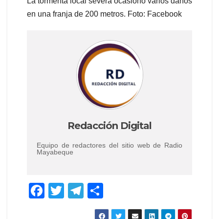
La tormenta local severa ocasionó varios daños
en una franja de 200 metros. Foto: Facebook
Redacción Digital
Equipo de redactores del sitio web de Radio
Mayabeque
F
T
T
C
a
wi
el
o