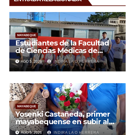
MAYABEQUE
Estudiantes de la Facultad
de Ciencias Médicas de
Mayabeque realizan
AGO 5, 2026
INDIRA LA O HERRERA
pesquisa
MAYABEQUE
Yosenki Castañeda, primer
mayabequense en subir al
podio centroamericano
AGO 5, 2026
INDIRA LA O HERRERA