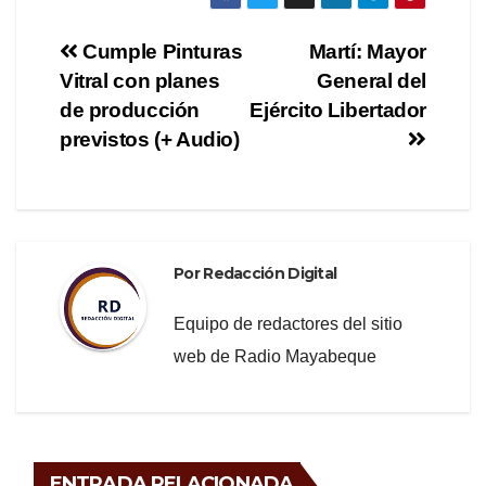
c
tt
e
m
e
er
gr
p
Navegación
Cumple Pinturas
Martí: Mayor
b
a
ar
Vitral con planes
General del
de
o
m
tir
de producción
Ejército Libertador
o
entradas
previstos (+ Audio)
k
Por
Redacción Digital
Equipo de redactores del sitio
web de Radio Mayabeque
ENTRADA RELACIONADA