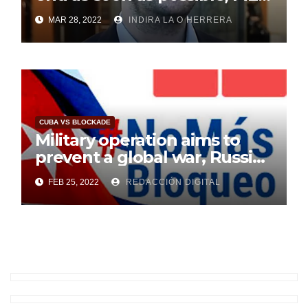
says
MAR 28, 2022
INDIRA LA O HERRERA
CUBA VS BLOCKADE
Military operation aims to
prevent a global war, Russia
says
FEB 25, 2022
REDACCIÓN DIGITAL