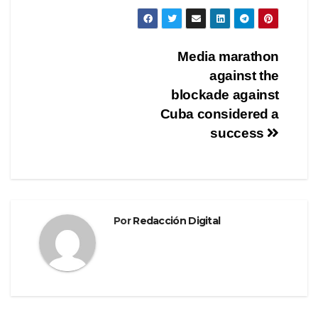
a
wi
el
o
c
tt
e
m
e
er
gr
p
Navegación
Media marathon
b
a
ar
against the
de
o
m
tir
blockade against
o
entradas
Cuba considered a
success
k
Por
Redacción Digital