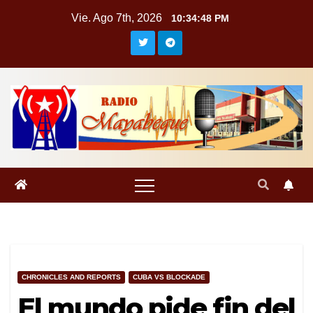
Saltar
Vie. Ago 7th, 2026
10:34:48 PM
al
contenido
CHRONICLES AND REPORTS
CUBA VS BLOCKADE
El mundo pide fin del