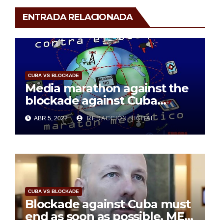
ENTRADA RELACIONADA
CUBA VS BLOCKADE
Media marathon against the
blockade against Cuba
considered a success
ABR 5, 2022
REDACCIÓN DIGITAL
CUBA VS BLOCKADE
Blockade against Cuba must
end as soon as possible, MEP