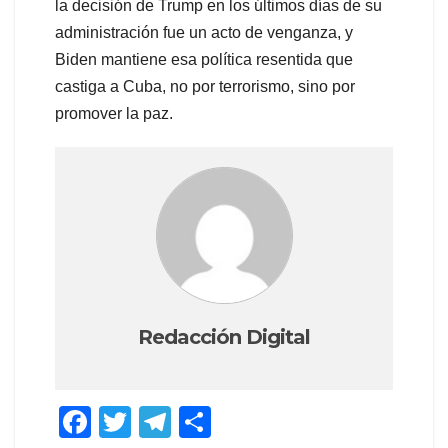
la decisión de Trump en los últimos días de su
administración fue un acto de venganza, y
Biden mantiene esa política resentida que
castiga a Cuba, no por terrorismo, sino por
promover la paz.
Redacción Digital
F
T
T
C