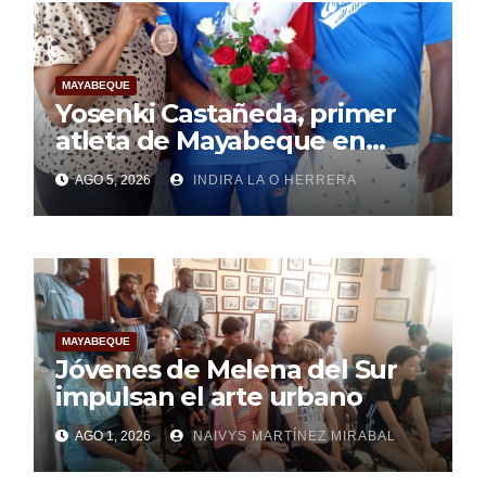
MAYABEQUE
Yosenki Castañeda, primer
atleta de Mayabeque en
subir al podio
AGO 5, 2026
INDIRA LA O HERRERA
centroamericano
MAYABEQUE
Jóvenes de Melena del Sur
impulsan el arte urbano
AGO 1, 2026
NAIVYS MARTÍNEZ MIRABAL