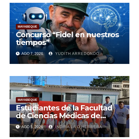
MAYABEQUE
Concurso “Fidel en nuestros
tiempos”
AGO 7, 2026
YUDITH ARREDONDO
MAYABEQUE
Estudiantes de la Facultad
de Ciencias Médicas de
Mayabeque realizan
AGO 5, 2026
INDIRA LA O HERRERA
pesquisa