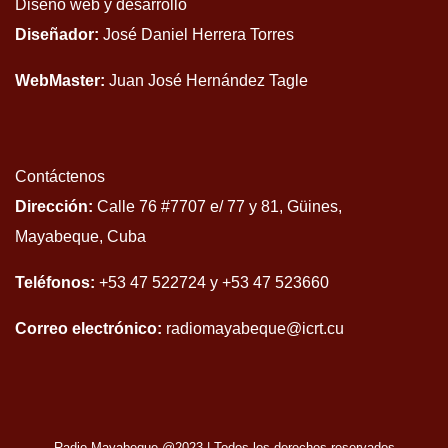
Diseño web y desarrollo
Diseñador:
José Daniel Herrera Torres
WebMaster:
Juan José Hernández Tagle
Contáctenos
Dirección:
Calle 76 #7707 e/ 77 y 81, Güines,
Mayabeque, Cuba
Teléfonos:
+53 47 522724 y +53 47 523660
Correo electrónico:
radiomayabeque@icrt.cu
Radio Mayabeque @2023
|
Todos los derechos reservados