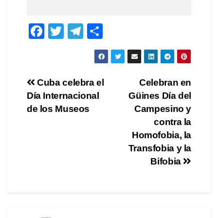
F
T
T
C
a
wi
el
o
c
tt
e
m
e
er
gr
p
Navegación
Cuba celebra el
Celebran en
b
a
ar
Día Internacional
Güines Día del
de
o
m
tir
de los Museos
Campesino y
o
entradas
contra la
Homofobia, la
k
Transfobia y la
Bifobia