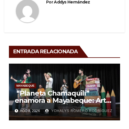
Por
Addys Hernández
ENTRADA RELACIONADA
MAYABEQUE
“Planeta Chamaquilí”
enamora a Mayabeque: Arte,
poesía y amor en la Semana
AGO 8, 2026
YOHALYS ROMERO RODRÍGUEZ
Mundial de la Lactancia
Materna