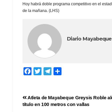
Hoy habrá doble programa competitivo en el estadi
de la mañana. (LHS)
Diario Mayabeque
F
T
T
C
a
wi
el
o
c
tt
e
m
e
er
gr
p
Navegación
Atleta de Mayabeque Greysis Roble a
b
a
ar
título en 100 metros con vallas
de
o
m
tir