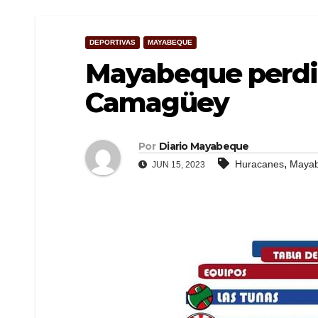
DEPORTIVAS
MAYABEQUE
Mayabeque perdió
Camagüey
Por
Diario Mayabeque
,
Huracanes
Maya
JUN 15, 2023