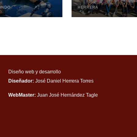
Mayabeque real
ONDO
pesquisa
HERRERA
Diseño web y desarrollo
Diseñador:
José Daniel Herrera Torres
WebMaster:
Juan José Hernández Tagle