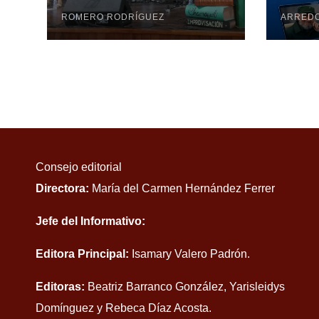
Mayabeque: Arte,
poesía y amor en la
ROMERO RODRÍGUEZ
ARRED
Semana Mundial de
la Lactancia
Materna
Consejo editorial
Directora:
María del Carmen Hernández Ferrer
Jefe del Informativo:
Editora Principal:
Isamary Valero Padrón.
Editoras:
Beatriz Barranco González, Yarisleidys
Domínguez y Rebeca Díaz Acosta.