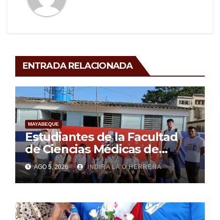
ENTRADA RELACIONADA
MAYABEQUE
Estudiantes de la Facultad
de Ciencias Médicas de
Mayabeque realizan
AGO 5, 2026
INDIRA LA O HERRERA
pesquisa