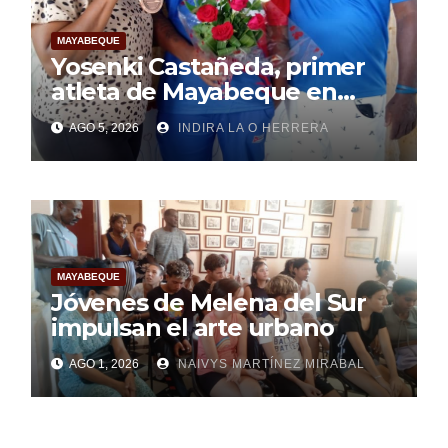
MAYABEQUE
Yosenki Castañeda, primer
atleta de Mayabeque en
subir al podio
AGO 5, 2026
INDIRA LA O HERRERA
centroamericano
MAYABEQUE
Jóvenes de Melena del Sur
impulsan el arte urbano
AGO 1, 2026
NAIVYS MARTÍNEZ MIRABAL