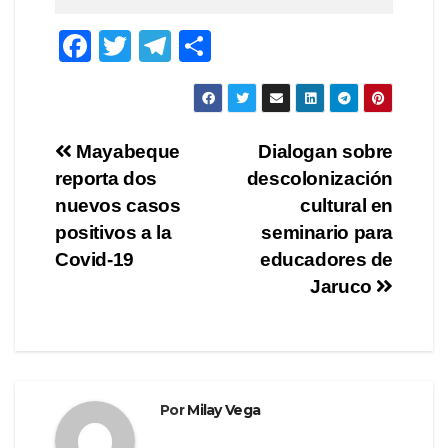
F
T
T
C
a
wi
el
o
c
tt
e
m
e
er
gr
p
Navegación
Mayabeque
Dialogan sobre
b
a
ar
reporta dos
descolonización
de
o
m
tir
nuevos casos
cultural en
o
entradas
positivos a la
seminario para
Covid-19
educadores de
k
Jaruco
Por
Milay Vega