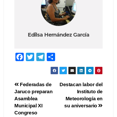
Edilsa Hernández García
F
T
T
C
a
wi
el
o
c
tt
e
m
e
er
gr
p
Navegación
Federadas de
Destacan labor del
b
a
ar
Jaruco preparan
Instituto de
de
o
m
tir
Asamblea
Meteorología en
o
entradas
Municipal XI
su aniversario
Congreso
k