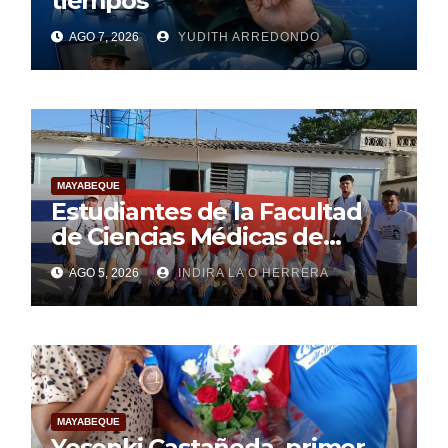
tiempos”
AGO 7, 2026
YUDITH ARREDONDO
MAYABEQUE
Estudiantes de la Facultad
de Ciencias Médicas de
Mayabeque realizan
AGO 5, 2026
INDIRA LA O HERRERA
pesquisa
MAYABEQUE
Yosenki Castañeda, primer